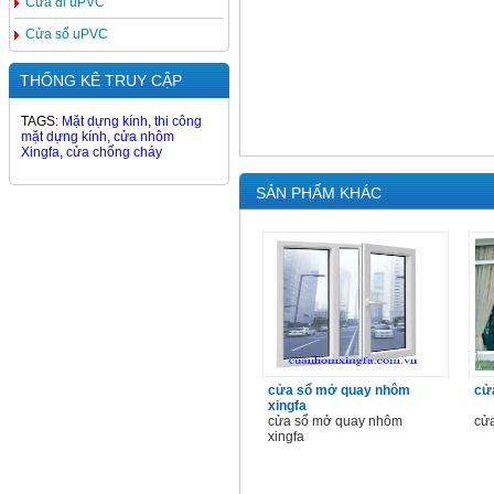
Cửa đi uPVC
Cửa sổ uPVC
THỐNG KÊ TRUY CẬP
TAGS:
Mặt dựng kính
,
thi công
mặt dựng kính,
cửa nhôm
Xingfa
,
cửa chống cháy
SẢN PHẨM KHÁC
cửa sổ mở quay nhôm
cử
xingfa
cửa sổ mở quay nhôm
cửa
xingfa