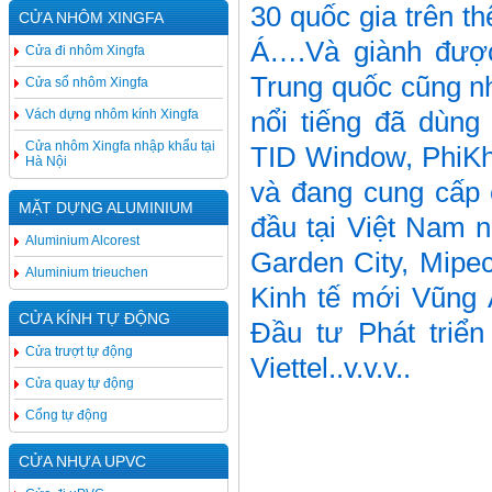
30 quốc gia trên 
CỬA NHÔM XINGFA
Á….Và giành được 
Cửa đi nhôm Xingfa
Trung quốc cũng nh
Cửa sổ nhôm Xingfa
nổi tiếng đã dùn
Vách dựng nhôm kính Xingfa
Cửa nhôm Xingfa nhập khẩu tại
TID Window, PhiKh
Hà Nội
và đang cung cấp 
MẶT DỰNG ALUMINIUM
đầu tại Việt Nam 
Aluminium Alcorest
Garden City, Mipe
Aluminium trieuchen
Kinh tế mới Vũng 
CỬA KÍNH TỰ ĐỘNG
Đầu tư Phát triể
Cửa trượt tự động
Viettel..v.v.v..
Cửa quay tự động
Cổng tự động
CỬA NHỰA UPVC