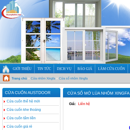
GIỚI THIỆU
TIN TỨC
DỊCH VỤ
BÁO GIÁ
LÀM CỬA CUỐN
»
»
Trang chủ
Cửa nhôm Xingfa
Cửa sổ nhôm Xingfa
CỬA CUỐN AUSTDOOR
CỬA SỔ MỞ LÙA NHÔM XINGFA
Cửa cuốn thế hệ mới
Giá:
Liên hệ
Cửa cuốn khe thoáng
Cửa cuốn tấm liền
Cửa cuốn giá rẻ