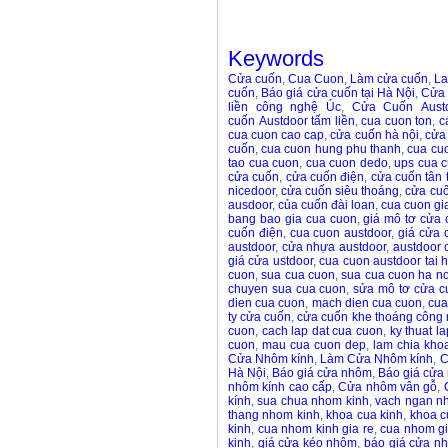
Keywords
Cửa cuốn
,
Cua Cuon
,
Làm cửa cuốn
,
La
cuốn
,
Báo giá cửa cuốn tại Hà Nội
,
Cửa 
liền công nghệ Úc
,
Cửa Cuốn Aust
cuốn Austdoor tấm liền
,
cua cuon ton
,
c
cua cuon cao cap
,
cửa cuốn hà nội
,
cửa
cuốn
,
cua cuon hung phu thanh
,
cua cu
tao cua cuon
,
cua cuon dedo
,
ups cua 
cửa cuốn
,
cửa cuốn điện
,
cửa cuốn tân 
nicedoor
,
cửa cuốn siêu thoáng
,
cửa cuố
ausdoor
,
của cuốn đài loan
,
cua cuon gi
bang bao gia cua cuon
,
giá mô tơ cửa 
cuốn điện
,
cua cuon austdoor
,
giá cửa 
austdoor
,
cửa nhựa austdoor
,
austdoor 
giá cửa ustdoor
,
cua cuon austdoor tai h
cuon
,
sua cua cuon
,
sua cua cuon ha no
chuyen sua cua cuon
,
sửa mô tơ cửa c
dien cua cuon
,
mach dien cua cuon
,
cua
ty cửa cuốn
,
cửa cuốn khe thoáng công
cuon
,
cach lap dat cua cuon
,
ky thuat l
cuon
,
mau cua cuon dep
,
lam chia kho
Cửa Nhôm kính
,
Làm Cửa Nhôm kính
,
C
Hà Nội
,
Báo giá cửa nhôm
,
Báo giá cửa 
nhôm kính cao cấp
,
Cửa nhôm vân gỗ
,
kính
,
sua chua nhom kinh
,
vach ngan n
thang nhom kinh
,
khoa cua kinh
,
khoa c
kinh
,
cua nhom kinh gia re
,
cua nhom g
kinh
,
giá cửa kéo nhôm
,
báo giá cửa n