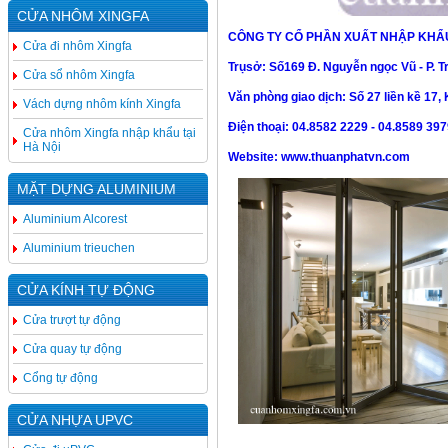
CỬA NHÔM XINGFA
CÔNG TY CỔ PHẦN XUẤT NHẬP KHẨ
Cửa đi nhôm Xingfa
Tr
ụ
sở:
Số169 Đ. Nguyễn ngọc Vũ -
P. T
Cửa sổ nhôm Xingfa
Văn phòng giao dịch:
Số 27 liền kề 17,
Vách dựng nhôm kính Xingfa
Điện thoại:
04.8582 2229
- 04.8589 39
Cửa nhôm Xingfa nhập khẩu tại
Hà Nội
Website:
www.thuanphatvn.com
MẶT DỰNG ALUMINIUM
Aluminium Alcorest
Aluminium trieuchen
CỬA KÍNH TỰ ĐỘNG
Cửa trượt tự động
Cửa quay tự động
Cổng tự động
CỬA NHỰA UPVC