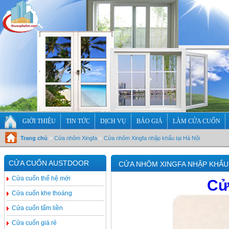
GIỚI THIỆU
TIN TỨC
DỊCH VỤ
BÁO GIÁ
LÀM CỬA CUỐN
»
»
Trang chủ
Cửa nhôm Xingfa
Cửa nhôm Xingfa nhập khẩu tại Hà Nội
CỬA CUỐN AUSTDOOR
CỬA NHÔM XINGFA NHẬP KHẨU 
Cửa cuốn thế hệ mới
Cử
Cửa cuốn khe thoáng
Cửa cuốn tấm liền
Cửa cuốn giá rẻ