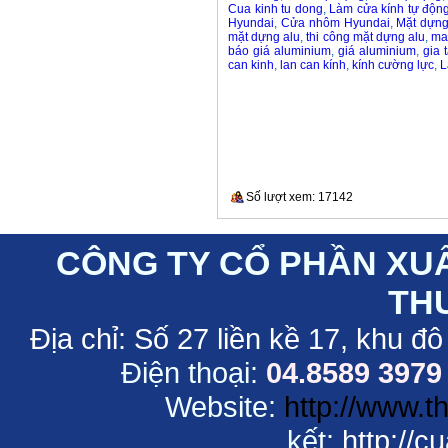
Cua kinh tu dong
,
Làm cửa kính tự độn
Hyundai
,
Cửa nhôm Hyundai
,
Mặt dựn
mặt dựng alu
,
thi công mặt dựng alu
,
ma
báo giá aluminium
,
giá aluminium
,
gia 
can kinh
,
lan can kính
,
kính cường lực
,
L
Số lượt xem: 17142
CÔNG TY CỔ PHẦN XU
TH
Địa chỉ:
Số 27 liền kề 17, khu đô
Điện thoại:
04.8589 3979
Website:
http://www.
kết:
http://