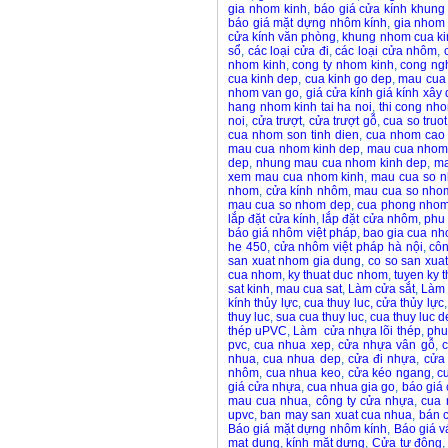
gia nhom kinh
,
báo giá cửa kính khun
báo giá mặt dựng nhôm kính
,
gia nhom
cửa kính văn phòng
,
khung nhom cua ki
sổ
,
các loại cửa đi
,
các loại cửa nhôm
,
nhom kinh
,
cong ty nhom kinh
,
cong ng
cua kinh dep
,
cua kinh go dep
,
mau cua 
nhom van go
,
giá cửa kính giá kính xây
hang nhom kinh tai ha noi
,
thi cong nho
noi
,
cửa trượt
,
cửa trượt gỗ
,
cua so truot
cua nhom son tinh dien
,
cua nhom cao
mau cua nhom kinh dep
,
mau cua nhom
dep
,
nhung mau cua nhom kinh dep
,
ma
xem mau cua nhom kinh
,
mau cua so 
nhom
,
cửa kính nhôm
,
mau cua so nho
mau cua so nhom dep
,
cua phong nhom
lắp đặt cửa kính
,
lắp đặt cửa nhôm
,
phu 
báo giá nhôm việt pháp
,
bao gia cua nh
he 450
,
cửa nhôm việt pháp hà nội
,
côn
san xuat nhom gia dung
,
co so san xua
cua nhom
,
ky thuat duc nhom
,
tuyen ky 
sat kinh
,
mau cua sat
,
Làm cửa sắt
,
Làm 
kính thủy lực
,
cua thuy luc, cửa thủy lực
thuy luc
,
sua cua thuy luc
,
cua thuy luc 
thép uPVC
,
Làm cửa nhựa lõi thép
,
phu
pvc
,
cua nhua xep
,
cửa nhựa vân gỗ
,
nhua
,
cua nhua dep
,
cửa đi nhựa
,
cửa
nhôm
,
cua nhua keo
,
cửa kéo ngang
,
c
giá cửa nhựa
,
cua nhua gia go
,
báo giá
mau cua nhua
,
công ty cửa nhựa
,
cua 
upvc
,
ban may san xuat cua nhua
,
bán 
Báo giá mặt dựng nhôm kính
,
Báo giá 
mat dung
,
kính mặt dựng
,
Cửa tự động