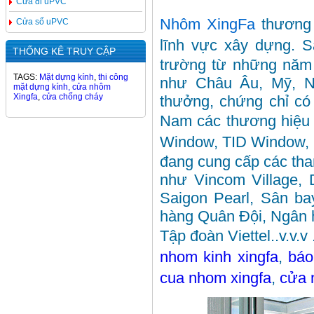
Cửa đi uPVC
Nhôm XingFa
thương
Cửa sổ uPVC
lĩnh vực xây dựng. 
THỐNG KÊ TRUY CẬP
trường từ những năm 8
TAGS:
Mặt dựng kính
,
thi công
như Châu Âu, Mỹ, N
mặt dựng kính,
cửa nhôm
Xingfa
,
cửa chống cháy
thưởng, chứng chỉ có u
Nam các thương hiệu 
Window, TID Window, 
đang cung cấp các tha
như Vincom Village, 
Saigon Pearl, Sân b
hàng Quân Đội, Ngân h
Tập đoàn Viettel..v.v.v 
nhom kinh xingfa
,
b
áo
cua nhom xingfa
,
cửa 