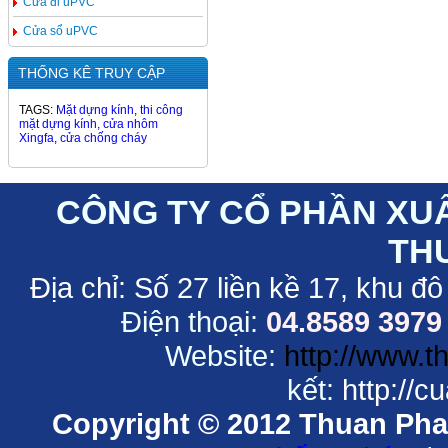
Cửa đi uPVC
Cửa sổ uPVC
THỐNG KÊ TRUY CẬP
TAGS:
Mặt dựng kính
,
thi công
mặt dựng kính,
cửa nhôm
Xingfa
,
cửa chống cháy
CÔNG TY CỔ PHẦN XU
TH
Địa chỉ:
Số 27 liền kề 17, khu đô
Điện thoại:
04.8589 3979
Website:
http://www.
kết:
http://
Copyright © 2012 Thuan Phat