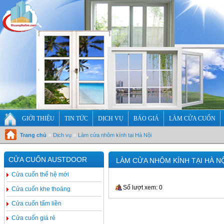
GIỚI THIỆU
TIN TỨC
DỊCH VỤ
BÁO GIÁ
LÀM CỬA CUỐN
»
»
Trang chủ
Dịch vụ
Làm cửa nhôm kính tại Hà Nội
CỬA CUỐN AUSTDOOR
LÀM CỬA NHÔM KÍNH TẠI HÀ N
Cửa cuốn thế hệ mới
Số lượt xem: 0
Cửa cuốn khe thoáng
Cửa cuốn tấm liền
Cửa cuốn giá rẻ