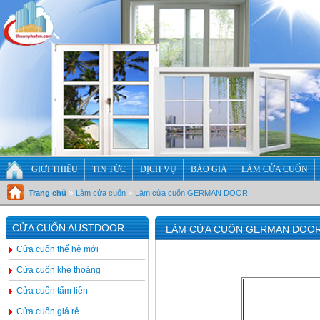
GIỚI THIỆU
TIN TỨC
DỊCH VỤ
BÁO GIÁ
LÀM CỬA CUỐN
»
»
Trang chủ
Làm cửa cuốn
Làm cửa cuốn GERMAN DOOR
CỬA CUỐN AUSTDOOR
LÀM CỬA CUỐN GERMAN DOO
Cửa cuốn thế hệ mới
Cửa cuốn khe thoáng
Cửa cuốn tấm liền
Cửa cuốn giá rẻ