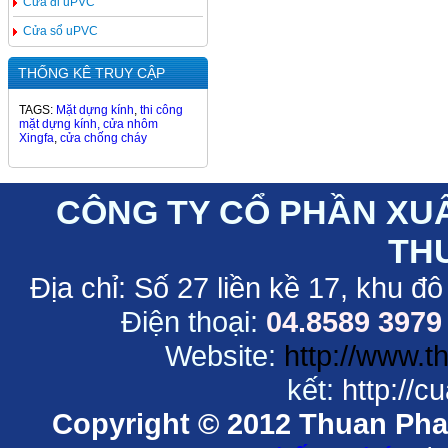
Cửa đi uPVC
Cửa sổ uPVC
THỐNG KÊ TRUY CẬP
TAGS:
Mặt dựng kính
,
thi công
mặt dựng kính,
cửa nhôm
Xingfa
,
cửa chống cháy
CÔNG TY CỔ PHẦN XU
TH
Địa chỉ:
Số 27 liền kề 17, khu đô
Điện thoại:
04.8589 3979
Website:
http://www.
kết:
http://
Copyright © 2012 Thuan Phat