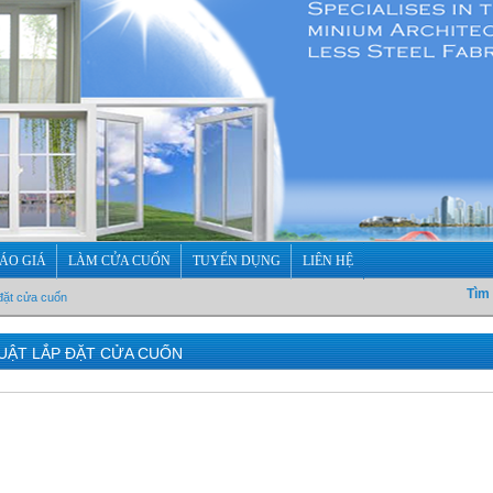
ÁO GIÁ
LÀM CỬA CUỐN
TUYỂN DỤNG
LIÊN HỆ
Tìm
 đặt cửa cuốn
UẬT LẮP ĐẶT CỬA CUỐN