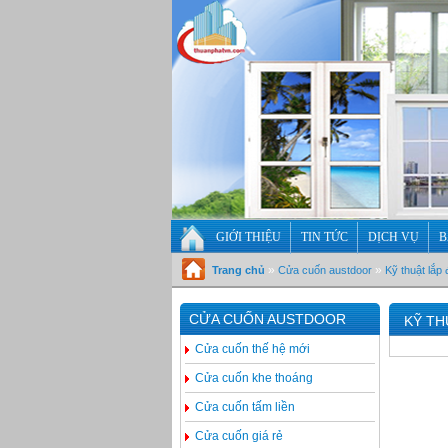
GIỚI THIỆU
TIN TỨC
DỊCH VỤ
B
»
»
Trang chủ
Cửa cuốn austdoor
Kỹ thuật lắp
CỬA CUỐN AUSTDOOR
KỸ TH
Cửa cuốn thế hệ mới
Cửa cuốn khe thoáng
Cửa cuốn tấm liền
Cửa cuốn giá rẻ